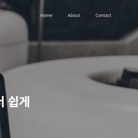
Home
About
Contact
더 쉽게