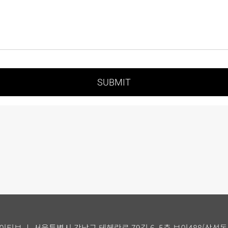
SUBMIT
트리크리에이티브 ㅣ 서울특별시 강남구 테헤란로 79길 6, 5층 브이488(삼