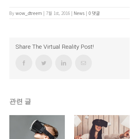
By
wow_dtreem
|
7월 1st, 2016
|
News
|
0 댓글
Share The Virtual Reality Post!
Facebook
Twitter
LinkedIn
이
메
일
관련 글