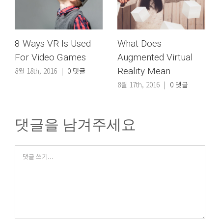
 Ways VR Is Used
What Does
Virtua
or Video Games
Augmented Virtual
It’s F
Reality Mean
 18th, 2016
|
0 댓글
7월 20th
8월 17th, 2016
|
0 댓글
댓글을 남겨주세요
Comment